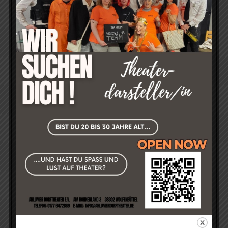
Kleiner Auszug:
»Wir waren das ertste Mal da und begeistert. Für das
nächste Jahr sind die Karten schon sicher«
Torsten R. am 02.11.2024 über "Residenz Schloss & Riegel -
Komödie in drei Akten von Winnie Abel".
»Das war ein toller unterhaltsamer Abend! Super
inszeniert, fantastisch gespielt witzige Ideen und
liebevolles Drumherum. Es ist suf jeden Fall eine
Empfehlung!! Weiter so!«
Stefanie H. am 01.11.2025 über "Stirb schneller Liebling -
Komödie in drei Akten von Hans Schimmel".
»Wir sind ja Mehrfachtäter. Jedesmal überraschen
uns die Akteure aufs neue. Ihr seit so
Herzerfrischend. Zu beanstanden haben wir nur " das
es schon so schnell vorbei war" lg Lydia und Peter«