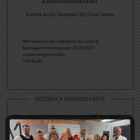
Zusammenschnitt
Erstellt am
10. Dezember 2017
von
Dennis
Wir haben einige Highlights aus unserer
Samstagsvorstellung vom 21.10.2017
zusammengeschnitten
Viel Spaß!
FEEDBACK UNSERER GÄSTE
Was sagt unser Publikum zu unseren Aufführungen?
->Hier geht´s direkt zur Feedback-Seite!<-