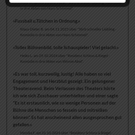
Peter M. am 03.11.2025 über "Stirb schneller Liebling - Komödie
in drei Akten von Hans Schimmel".
»Fussball u.Tütchen in Ordnung.«
Klaus-Dieter B. am 04.11.2025 über "Stirb schneller Liebling -
Komödie in drei Akten von Hans Schimmel".
»Tolles Bühnenbild, tolle Schauspieler! Viel gelacht.«
Heiko L. am 29.10.2024 über "Residenz Schloss & Riegel -
Komödie in drei Akten von Winnie Abel".
»Es war toll, kurzweilig, lustig! Alle haben so viel
Engagement und Herzblut gezeigt. Ein gelungener
Theateravend. Beim Verlassen des Theaters hörte
ich wie sich Zuschauer unterhielten und einer sagte
"Es ist erstaunlich, wie so wenige Personen auf der
Bühne die Menschen so fesseln und mitreißen
können". Es hat anscheinend allen ausgesprochen gut
gefallen.«
Monika F. am 31.10.2024 über "Residenz Schloss & Riegel -