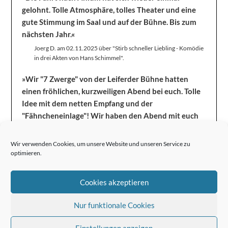
gelohnt. Tolle Atmosphäre, tolles Theater und eine
gute Stimmung im Saal und auf der Bühne. Bis zum
nächsten Jahr.«
Joerg D. am 02.11.2025 über "Stirb schneller Liebling - Komödie
in drei Akten von Hans Schimmel".
»Wir "7 Zwerge" von der Leiferder Bühne hatten
einen fröhlichen, kurzweiligen Abend bei euch. Tolle
Idee mit dem netten Empfang und der
"Fähncheneinlage"! Wir haben den Abend mit euch
sehr genossen und kommen gerne wieder!«
Heike I. am 04.11.2025 über "Stirb schneller Liebling - Komödie
Wir verwenden Cookies, um unsere Website und unseren Service zu
in drei Akten von Hans Schimmel".
optimieren.
Cookies akzeptieren
Nur funktionale Cookies
Einstellungen anzeigen