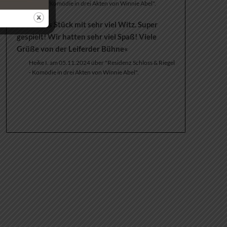
Riegel - Komödie in drei Akten von Winnie Abel".
»Ein tolles Stück mit sehr viel Witz. Super
gespielt! Wir hatten sehr viel Spaß! Viele
Grüße von der Leiferder Bühne«
Heike I. am 05.11.2024 über "Residenz Schloss & Riegel
- Komödie in drei Akten von Winnie Abel".