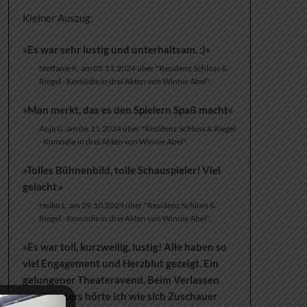
Kleiner Auszug:
»Es war sehr lustig und unterhaltsam. :)«
Steffanie K. am 05.11.2024 über "Residenz Schloss &
Riegel - Komödie in drei Akten von Winnie Abel".
»Man merkt, das es den Spielern Spaß macht«
Anja G. am 06.11.2024 über "Residenz Schloss & Riegel
- Komödie in drei Akten von Winnie Abel".
»Tolles Bühnenbild, tolle Schauspieler! Viel
gelacht.«
Heiko L. am 29.10.2024 über "Residenz Schloss &
Riegel - Komödie in drei Akten von Winnie Abel".
»Es war toll, kurzweilig, lustig! Alle haben so
viel Engagement und Herzblut gezeigt. Ein
gelungener Theateravend. Beim Verlassen
des Theaters hörte ich wie sich Zuschauer