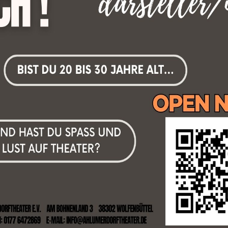
ugust 2026
von
Dennis
iterlesen