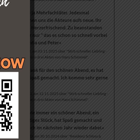
»Wir sind ja Mehrfachtäter. Jedesmal
überraschen uns die Akteure aufs neue. Ihr
seit so
Herzerfrischend. Zu beanstanden
haben wir nur " das es schon so schnell vorbei
war" lg Lydia und Peter«
Peter M. am 03.11.2025 über "Stirb schneller Liebling -
Komödie in drei Akten von Hans Schimmel".
»Vielen Dank für den schönen Abend, es hat
sehr viel Spaß gemacht. Ich komme sehr gerne
wieder.«
Achim G. am 12.11.2025 über "Stirb schneller Liebling -
Komödie in drei Akten von Hans Schimmel".
»Es war wie immer ein schöner Abend, ein
tolles lustiges Stück, hat Spaß gemacht und
ich bin auch im nächsten Jahr wieder dabei.«
Annika D. am 30.10.2024 über "Residenz Schloss &