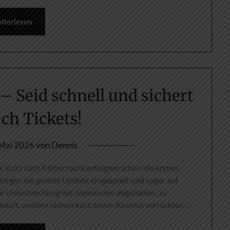
iterlesen
 – Seid schnell und sichert
ch Tickets!
 Mai 2026
von
Dennis
n. Kurz nach Mitternacht erfolgten schon die ersten
orgen ein großes Update eingespielt und sogar auf
ze Unterbrechung hat niemanden abgehalten, zu
erkauft, weitere stehen kurz davor. Absolut verrückter…