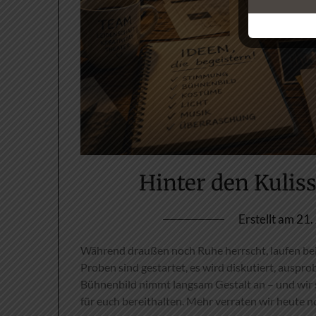
Hinter den Kulis
Erstellt am
21.
Während draußen noch Ruhe herrscht, laufen bei
Proben sind gestartet, es wird diskutiert, auspr
Bühnenbild nimmt langsam Gestalt an – und wir 
für euch bereithalten. Mehr verraten wir heute n