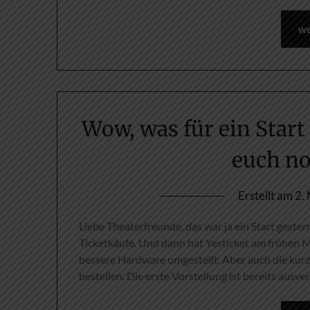
we
Wow, was für ein Start
euch no
Erstellt am
2.
Liebe Theaterfreunde, das war ja ein Start gester
Ticketkäufe. Und dann hat Yesticket am frühen M
bessere Hardware umgestellt. Aber auch die kur
bestellen. Die erste Vorstellung ist bereits ausv