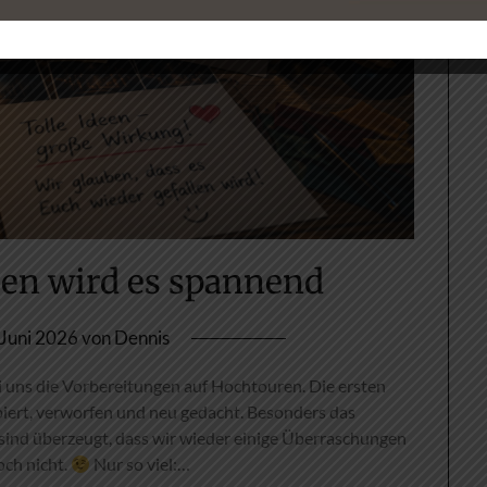
sen wird es spannend
 Juni 2026
von
Dennis
 uns die Vorbereitungen auf Hochtouren. Die ersten
obiert, verworfen und neu gedacht. Besonders das
sind überzeugt, dass wir wieder einige Überraschungen
och nicht.
Nur so viel:…