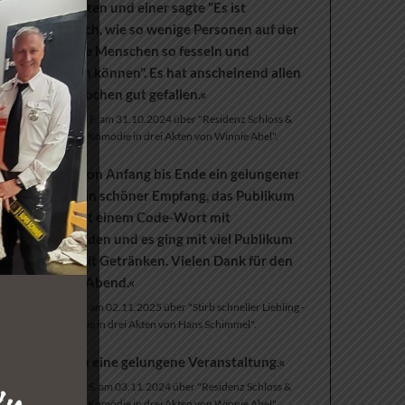
unterhielten und einer sagte "Es ist
erstaunlich, wie so wenige Personen auf der
Bühne die Menschen so fesseln und
mitreißen können". Es hat anscheinend allen
ausgesprochen gut gefallen.«
Monika F. am 31.10.2024 über "Residenz Schloss &
Riegel - Komödie in drei Akten von Winnie Abel".
»Es war von Anfang bis Ende ein gelungener
Abend. Ein schöner Empfang, das Publikum
wurde mit einem Code-Wort mit
eingebunden und es ging mit viel Publikum
schnell mit Getränken. Vielen Dank für den
schönen Abend.«
Anja M. am 02.11.2025 über "Stirb schneller Liebling -
Komödie in drei Akten von Hans Schimmel".
»Rundum eine gelungene Veranstaltung.«
Helmut S. am 03.11.2024 über "Residenz Schloss &
Riegel - Komödie in drei Akten von Winnie Abel".