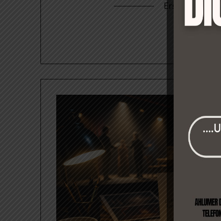
Erstellt am
2. A
we