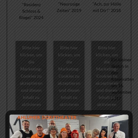
"Neurosige
"Ach, zur Hölle
"Residenz
Zeiten" 2019
mit Dir!" 2018
Schloss &
Riegel" 2024
Bitte hier
Bitte hier
Bitte hier
klicken, um
klicken, um
klicken, um
Ein kleiner
die
die
die
Sketch in
Marketing-
Marketing-
Marketing-
den
Cookies zu
Cookies zu
Cookies zu
Kasematten
akzeptieren
akzeptieren
akzeptieren
am 16.
und diesen
und diesen
und diesen
September
Inhalt zu
Inhalt zu
Inhalt zu
2017
aktivieren
aktivieren
aktivieren
Ein kleines
Kurzer