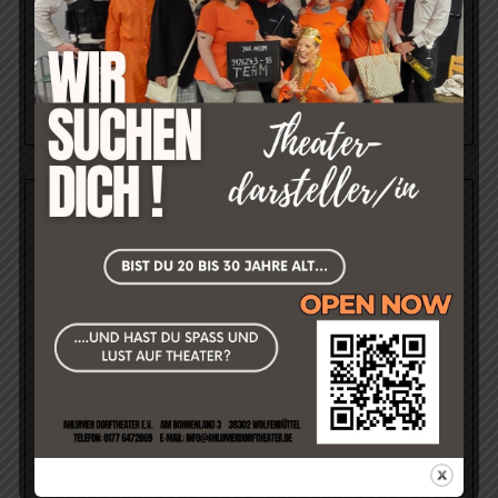
Ständchen für
Zusammenschnitt
unseren lieben
unseres Stück
Siggi
"Kaviar trifft
Currywurst"
2017
FEEDBACK UNSERER GÄSTE
Was sagt unser Publikum zu unseren Aufführungen?
->Hier geht´s direkt zur Feedback-Seite!<-
Kleiner Auszug:
»Fussball u.Tütchen in Ordnung.«
Klaus-Dieter B. am 04.11.2025 über "Stirb schneller Liebling -
Komödie in drei Akten von Hans Schimmel".