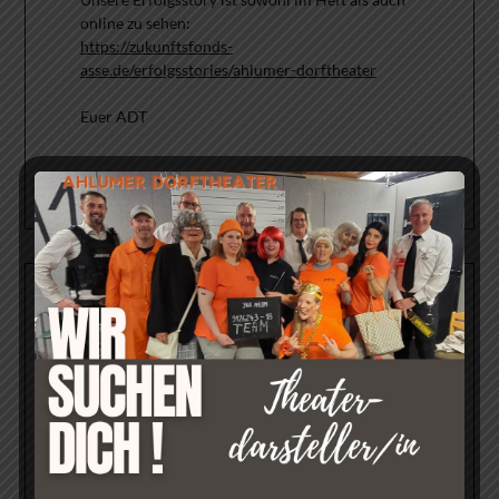
online zu sehen:
https://zukunftsfonds-
asse.de/erfolgsstories/ahlumer-dorftheater
Euer ADT
FEEDBACK UNSERER GÄSTE
Was sagt unser Publikum zu unseren Aufführungen?
->Hier geht´s direkt zur Feedback-Seite!<-
Kleiner Auszug: