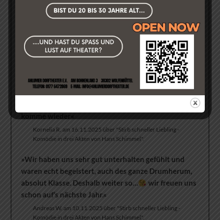
»Wir fanden es super unterhaltsam und sehr gut
gespielt. Hut ab! Auch so viele nette Leute vor Ort.
Die Schauspieler sind alle mit Spaß und Herzblut
dabei. Manchmal ist allerdings weniger mehr, wenn z.
B. Witze gemacht werden oder auch beim "Gang
slang" von Jaqueline.«
Sabine S. am 02.11.2024 über "Residenz Schloss & Riegel -
Komödie in drei Akten von Winnie Abel".
»Super schöne Vorstellung. Tolle Leistung. Ich
komme wieder«
Kornelia R. am 16.11.2025 über "Stirb schneller Liebling -
Komödie in drei Akten von Hans Schimmel".
»Wir haben uns sehr gut unterhalten gefühlt und
waren echt begeistert, auch des ganze Drumherum,
absolut Klasse. Deshalb weiter so…
wir freuen uns
schon auf‘s nächste Jahr.«
Andreas W. am 10.11.2025 über "Stirb schneller Liebling -
Komödie in drei Akten von Hans Schimmel".