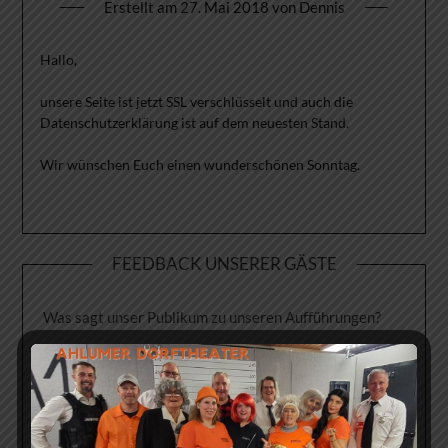
Erstellt am
27. Mai 2018
von
Dennis
Hallo,
unsere Seite ist jetzt SSL verschlüsselt und auch die
Datenschutzerklärung ist auf dem neuesten Stand.
Wir wünschen Euch einen wunderschönen Sonntag.
FEEDBACK UNSERER GÄSTE
Was sagt unser Publikum zu unseren Aufführungen?
->Hier geht´s direkt zur Feedback-Seite!<-
Kleiner Auszug: