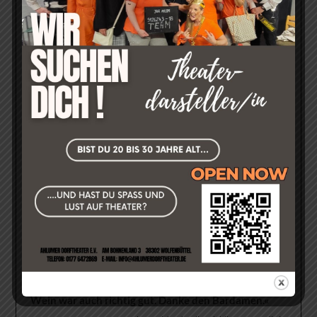
»leidenschaftlich und kurzweilig«
Olaf R. am 27.10.2024 über "Residenz Schloss & Riegel -
Komödie in drei Akten von Winnie Abel".
»Es war ein sehr schöner und lustiger Abend. Wir
würden gerne wiederkommen. Es haben sich alle viel
Mühe gegeben und man hat gar nicht gemerkt, dass
es alles Laienschauspieler sind. Weiter so. Wir freuen
uns auf das nächste Jahr.«
Silvia R. am 02.11.2025 über "Stirb schneller Liebling - Komödie
in drei Akten von Hans Schimmel".
»Luise und der Butler haben den Vogel
abgeschossen! Auch die anderen waren witzig, vllt
noch ein paar Aufführungen, um richtig sicher zu
werde.
. Das Stück hat echt viele Lacher gehabt.
Weiter so! Freuen uns schon auf 2026… und der
Wein war auch richtig gut. Danke den Bardamen.«