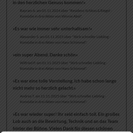
in den herzlichen Genuss kommen!«
Bayram A. am 05.11.2024 über "Residenz Schloss & Riegel -
Komödie in drei Akten von Winnie Abel".
»Es war wie immer sehr unterhaltsam!«
Alexander S. am 03.11.2025 über "Stirb schneller Liebling -
Komödie in drei Akten von Hans Schimmel".
»ein super Abend. Danke schön«
Wilfried P. am 01.11.2025 über "Stirb schneller Liebling -
Komödie in drei Akten von Hans Schimmel".
»Es war eine tolle Vorstellung. Ich habe schon lange
nicht mehr so herzlich gelacht.«
Andrea T. am 11.11.2025 über "Stirb schneller Liebling -
Komödie in drei Akten von Hans Schimmel".
»Es war wieder super! Ihr seid einfach toll. Ein großes
Lob auch an die Bewirtung, Technik und an das Team
hinter der Bühne. Vielen Dank für diesen schönen