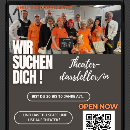
Wir freuen uns
Euer ADT
FEEDBACK UNSERER GÄSTE
Was sagt unser Publikum zu unseren Aufführungen?
->Hier geht´s direkt zur Feedback-Seite!<-
Kleiner Auszug:
»ein super Abend. Danke schön«
Wilfried P. am 01.11.2025 über "Stirb schneller Liebling -
Komödie in drei Akten von Hans Schimmel".
»sehr gute Unterhaltung, viel gelacht«
Frank I. am 27.10.2024 über "Residenz Schloss & Riegel -