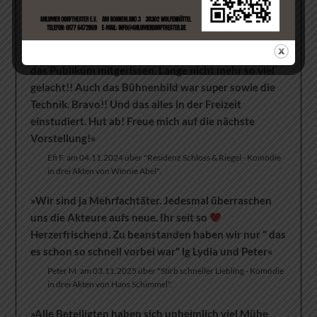
Komödie in drei Akten von Winnie Abel".
»Ein toller Abend mit einem lustigen Theaterstück.
Die Darsteller haben so professionell gespielt und
das Publikum mitgerissen. Lange nicht mehr so viel
gelacht!! Auch das Bühnenbild war super sowie die
Technik. Bravo!! Und das alles in der Freizeit
einstudiert. Hut ab! Freue mich auf die nächste
Vorstellung!«
Efi F. am 04.11.2024 über "Residenz Schloss & Riegel - Komödie
in drei Akten von Winnie Abel".
»Wir sind ja Mehrfachtäter. Jedesmal überraschen
uns die Akteure aufs neue. Ihr seit so
Herzerfrischend. Zu beanstanden haben wir nur " das
es schon so schnell vorbei war" lg Lydia und Peter«
Peter M. am 03.11.2025 über "Stirb schneller Liebling - Komödie
in drei Akten von Hans Schimmel".
»Alle Beteiligten haben sich unheimlich viel Mühe