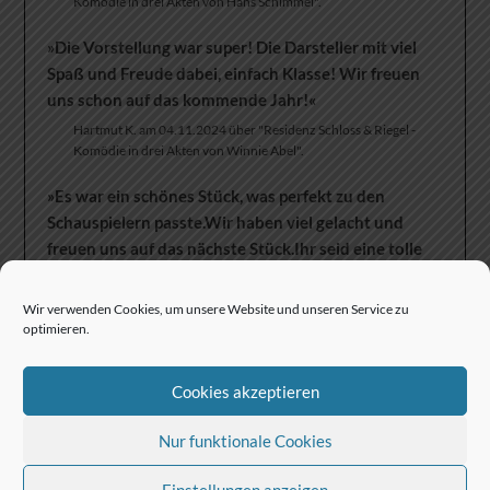
Komödie in drei Akten von Hans Schimmel".
»Die Vorstellung war super! Die Darsteller mit viel
Spaß und Freude dabei, einfach Klasse! Wir freuen
uns schon auf das kommende Jahr!«
Hartmut K. am 04.11.2024 über "Residenz Schloss & Riegel -
Komödie in drei Akten von Winnie Abel".
»Es war ein schönes Stück, was perfekt zu den
Schauspielern passte.Wir haben viel gelacht und
freuen uns auf das nächste Stück.Ihr seid eine tolle
Truppe.«
Uwe S. am 03.11.2024 über "Residenz Schloss & Riegel -
Wir verwenden Cookies, um unsere Website und unseren Service zu
Komödie in drei Akten von Winnie Abel".
optimieren.
Cookies akzeptieren
Nur funktionale Cookies
Einstellungen anzeigen