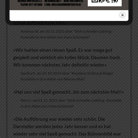
»Wir haben uns sehr gut unterhalten gefühlt und
waren echt begeistert, auch des ganze Drumherum,
absolut Klasse. Deshalb weiter so…
wir freuen uns
schon auf‘s nächste Jahr.«
Andreas W. am 10.11.2025 über "Stirb schneller Liebling -
Komödie in drei Akten von Hans Schimmel".
»Wir hatten einen riesen Spaß. Es war mega gut
gespielt und wirklich ein tolles Stück. Daumen hoch.
Wir kommen nächstes Jahr definitiv wieder«
Sandra K. am 29.10.2024 über "Residenz Schloss & Riegel -
Komödie in drei Akten von Winnie Abel".
»Hat uns viel Spaß gemacht...bis zum nächsten Mal!!«
Petra I. am 01.11.2025 über "Stirb schneller Liebling - Komödie
in drei Akten von Hans Schimmel".
»Die Aufführung war wieder sehr schön. Die
Darsteller werden jedes Jahr besser und es hat
wieder sehr viel Spaß gemacht. Das Bühnenbild war