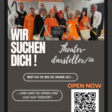
->Hier geht´s direkt zur Feedback-Seite!<-
Kleiner Auszug:
»Wir fanden es super unterhaltsam und sehr gut
gespielt. Hut ab! Auch so viele nette Leute vor Ort.
Die Schauspieler sind alle mit Spaß und Herzblut
dabei. Manchmal ist allerdings weniger mehr, wenn z.
B. Witze gemacht werden oder auch beim "Gang
slang" von Jaqueline.«
Sabine S. am 02.11.2024 über "Residenz Schloss & Riegel -
Komödie in drei Akten von Winnie Abel".
»Super schöne Vorstellung. Tolle Leistung. Ich
komme wieder«
Kornelia R. am 16.11.2025 über "Stirb schneller Liebling -
Komödie in drei Akten von Hans Schimmel".