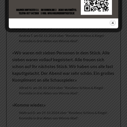
Komödie in drei Akten von Winnie Abel".
»Es war ein sehr schönes Stück. Großen Respekt für
die Schauspieler. Wir hatten einen wunderschönen
Abend. Vielen Dank«
Andrea T. am 02.11.2024 über "Residenz Schloss & Riegel -
Komödie in drei Akten von Winnie Abel".
»Wir waren mit sieben Personen in dem Stück. Alle
sieben waren vollauf begeistert. Alle freuen sich
schon auf Ihr nächstes Stück. Wir haben uns alle fast
kaputtgelacht. Der Abend war sehr schön. Ein großes
Kompliment an alle Schauspieler.«
Alfred N. am 28.10.2024 über "Residenz Schloss & Riegel -
Komödie in drei Akten von Winnie Abel".
»Komme wieder,«
Waltraut D. am 29.10.2024 über "Residenz Schloss & Riegel -
Komödie in drei Akten von Winnie Abel".