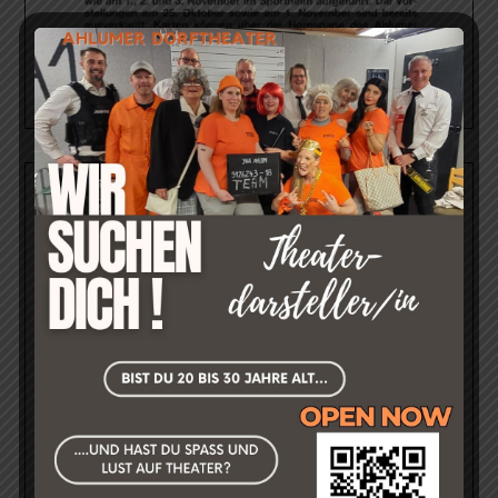
FEEDBACK UNSERER GÄSTE
Was sagt unser Publikum zu unseren Aufführungen?
->Hier geht´s direkt zur Feedback-Seite!<-
Kleiner Auszug:
»Es war wie immer ein schöner Abend, ein tolles
lustiges Stück, hat Spaß gemacht und ich bin auch im
nächsten Jahr wieder dabei.«
Annika D. am 30.10.2024 über "Residenz Schloss & Riegel -