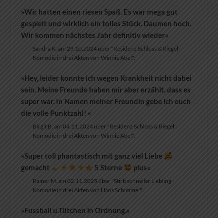
»Wir hatten einen riesen Spaß. Es war mega gut
gespielt und wirklich ein tolles Stück. Daumen hoch.
Wir kommen nächstes Jahr definitiv wieder«
Sandra K. am 29.10.2024 über "Residenz Schloss & Riegel -
Komödie in drei Akten von Winnie Abel".
»Hey, leider konnte ich wegen Krankheit nicht dabei
sein. Meine Freunde haben mir aber erzählt, dass es
super war. In Namen meiner Freundin gebe ich euch
die volle Punktzahl! ️«
Birgit B. am 04.11.2024 über "Residenz Schloss & Riegel -
Komödie in drei Akten von Winnie Abel".
»Super toll phantastisch mit ganz viel Liebe
gemacht
5 Sterne
plus«
Rainer M. am 02.11.2025 über "Stirb schneller Liebling -
Komödie in drei Akten von Hans Schimmel".
»Fussball u.Tütchen in Ordnung.«