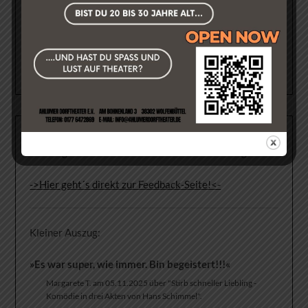
Mit freundlicher Genehmigung des Wolfenbütteler
Schaufensters
FEEDBACK UNSERER GÄSTE
Was sagt unser Publikum zu unseren Aufführungen?
->Hier geht´s direkt zur Feedback-Seite!<-
Kleiner Auszug:
»Es war super, wie immer. Bin begeistert!!!«
Margarete T. am 05.11.2025 über "Stirb schneller Liebling -
Komödie in drei Akten von Hans Schimmel".