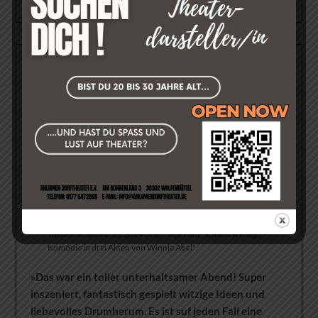
Schaufensters
FEEDBACK UNSERER GÄSTE
Was sagt unser Publikum zu unseren Aufführungen?
->Hier geht´s direkt zur Feedback-Seite!<-
Kleiner Auszug:
»Wir waren das ertste Mal da und begeistert. Für das
nächste Jahr sind die Karten schon sicher«
Torsten R. am 02.11.2024 über "Residenz Schloss & Riegel -
Komödie in drei Akten von Winnie Abel".
»Das war ein toller unterhaltsamer Abend! Super
inszeniert, fantastisch gespielt witzige Ideen und
liebevolles Drumherum. Es ist suf jeden Fall eine