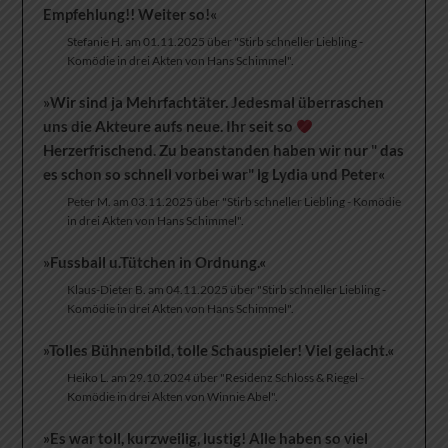
Empfehlung!! Weiter so!«
Stefanie H. am 01.11.2025 über "Stirb schneller Liebling -
Komödie in drei Akten von Hans Schimmel".
»Wir sind ja Mehrfachtäter. Jedesmal überraschen
uns die Akteure aufs neue. Ihr seit so
Herzerfrischend. Zu beanstanden haben wir nur " das
es schon so schnell vorbei war" lg Lydia und Peter«
Peter M. am 03.11.2025 über "Stirb schneller Liebling - Komödie
in drei Akten von Hans Schimmel".
»Fussball u.Tütchen in Ordnung.«
Klaus-Dieter B. am 04.11.2025 über "Stirb schneller Liebling -
Komödie in drei Akten von Hans Schimmel".
»Tolles Bühnenbild, tolle Schauspieler! Viel gelacht.«
Heiko L. am 29.10.2024 über "Residenz Schloss & Riegel -
Komödie in drei Akten von Winnie Abel".
»Es war toll, kurzweilig, lustig! Alle haben so viel