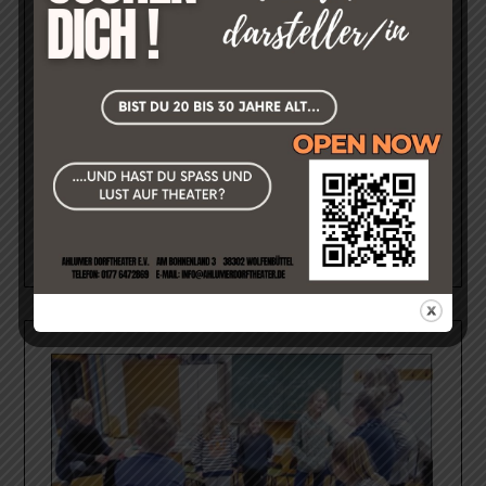
Lieber Siggi, alles Gute zu Deinem 60.
Geburtstag
Erstellt am
26. November 2017
von
Dennis
weiterlesen